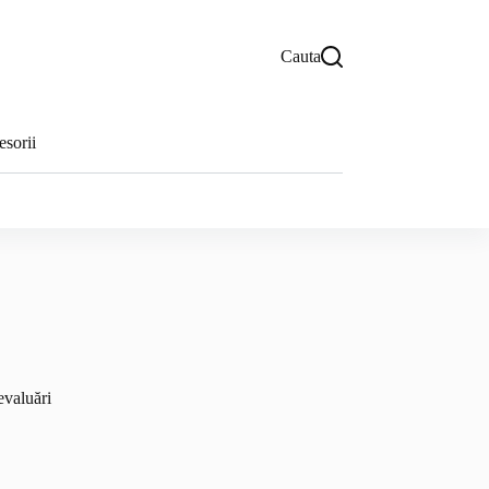
Cauta
sorii
evaluări