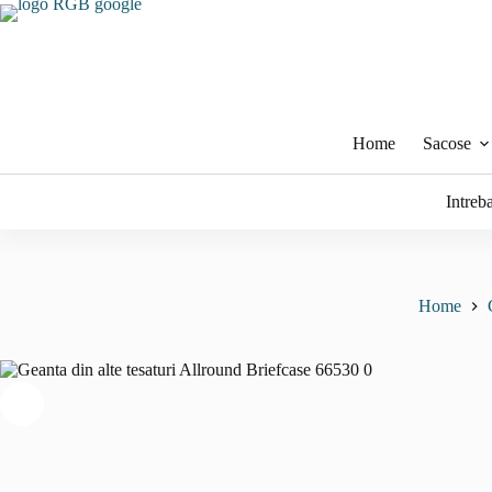
Sari
la
conținut
Home
Sacose
Intreb
Home