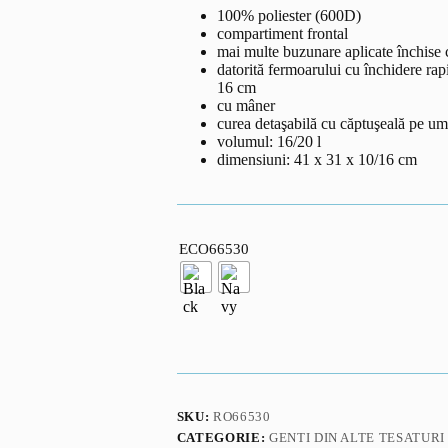
100% poliester (600D)
compartiment frontal
mai multe buzunare aplicate închise 
datorită fermoarului cu închidere rap
16 cm
cu mâner
curea detaşabilă cu căptuşeală pe um
volumul: 16/20 l
dimensiuni: 41 x 31 x 10/16 cm
ECO66530
SKU:
RO66530
CATEGORIE:
GENTI DIN ALTE TESATURI