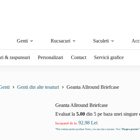
Genti
Rucsacuri
Saculeti
Acce
ari & raspunsuri
Personalizari
Contact
Servicii grafice
Genti
Genti din alte tesaturi
Geanta Allround Briefcase
Geanta Allround Briefcase
Evaluat la
5.00
din 5 pe baza unei singure 
92,98
Lei
Incepand de la:
*Pret estimat pentru produse Natur, cea mai mica marime. Vezi
"Despre preturi"