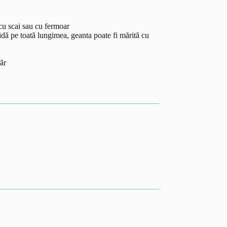
cu scai sau cu fermoar
idă pe toată lungimea, geanta poate fi mărită cu
ăr