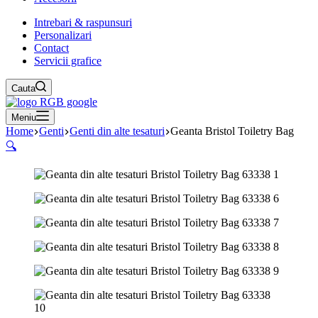
Intrebari & raspunsuri
Personalizari
Contact
Servicii grafice
Cauta
Meniu
Home
Genti
Genti din alte tesaturi
Geanta Bristol Toiletry Bag
🔍