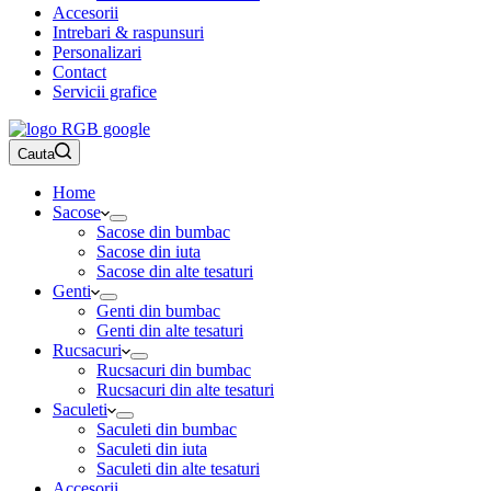
Accesorii
Intrebari & raspunsuri
Personalizari
Contact
Servicii grafice
Cauta
Home
Sacose
Sacose din bumbac
Sacose din iuta
Sacose din alte tesaturi
Genti
Genti din bumbac
Genti din alte tesaturi
Rucsacuri
Rucsacuri din bumbac
Rucsacuri din alte tesaturi
Saculeti
Saculeti din bumbac
Saculeti din iuta
Saculeti din alte tesaturi
Accesorii