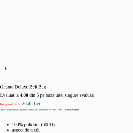
Geanta Deluxe Belt Bag
Evaluat la
4.00
din 5 pe baza unei singure evaluări
26,45
Lei
Incepand de la:
*Pret estimat pentru produse Natur, cea mai mica marime. Vezi
"Despre preturi"
100% poliester (600D)
aspect de textil