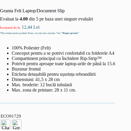
Geanta Felt Laptop/Document Slip
Evaluat la
4.00
din 5 pe baza unei singure evaluări
12,44
Lei
Incepand de la:
*Pret estimat pentru produse Natur, cea mai mica marime. Vezi
"Despre preturi"
100% Poliester (Felt)
Conceput pentru a se potrivi confortabil cu folderele A4
Compartiment principal cu închidere Rip-Strip™
Potrivit pentru aproape toate laptop-urile de până la 15.6
Buzunar frontal
Eticheta detașabilă pentru ușurința rebrandării
Dimensiuni: 41,5 x 28 cm
Max. broderie: 12 buclă tubulară
Max. zona de printare: 28 x 11 cm.
ECO91729