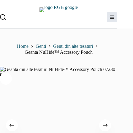
Sari
la
conținut
Home
Genti
Genti din alte tesaturi
Geanta NuHide™ Accessory Pouch