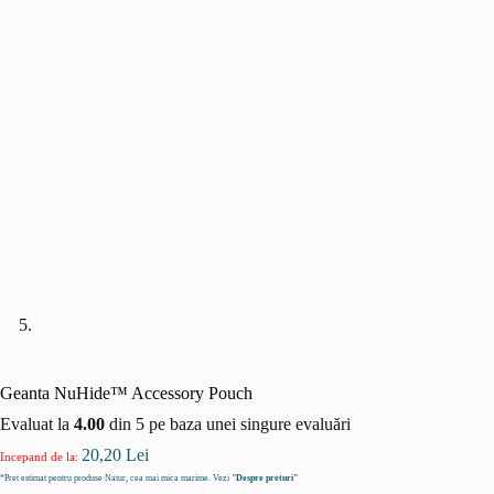
Geanta NuHide™ Accessory Pouch
Evaluat la
4.00
din 5 pe baza unei singure evaluări
20,20
Lei
Incepand de la:
*Pret estimat pentru produse Natur, cea mai mica marime. Vezi
"Despre preturi"