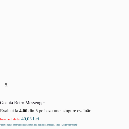
Geanta Retro Messenger
Evaluat la
4.00
din 5 pe baza unei singure evaluări
40,03
Lei
Incepand de la:
*Pret estimat pentru produse Natur, cea mai mica marime. Vezi
"Despre preturi"