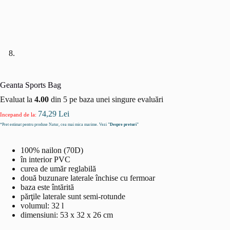
Geanta Sports Bag
Evaluat la
4.00
din 5 pe baza unei singure evaluări
74,29
Lei
Incepand de la:
*Pret estimat pentru produse Natur, cea mai mica marime. Vezi
"Despre preturi"
100% nailon (70D)
în interior PVC
curea de umăr reglabilă
două buzunare laterale închise cu fermoar
baza este întărită
părţile laterale sunt semi-rotunde
volumul: 32 l
dimensiuni: 53 x 32 x 26 cm