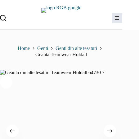
Sari
la
conținut
Home
Genti
Genti din alte tesaturi
Geanta Teamwear Holdall