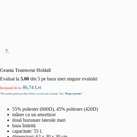
Geanta Teamwear Holdall
Evaluat la
5.00
din 5 pe baza unei singure evaluări
86,74
Lei
Incepand de la:
*Pret estimat pentru produse Natur, cea mai mica marime. Vezi
"Despre preturi"
55% poliester (600D), 45% poliester (420D)
mâner cu un amortizor
două buzunare laterale mari
baza întărită
capacitate: 55 l.
dimensiuni: 62 x 30 x 30 cm