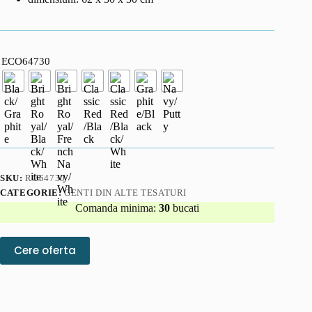
ECO64730
SKU:
RO64730
CATEGORIE:
GENTI DIN ALTE TESATURI
Comanda minima:
30
bucati
Cere oferta