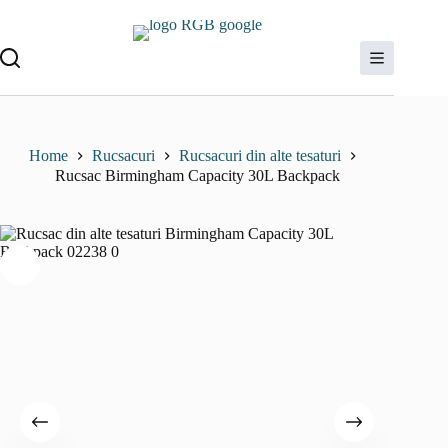
Sari
la
conținut
Home
Rucsacuri
Rucsacuri din alte tesaturi
Rucsac Birmingham Capacity 30L Backpack