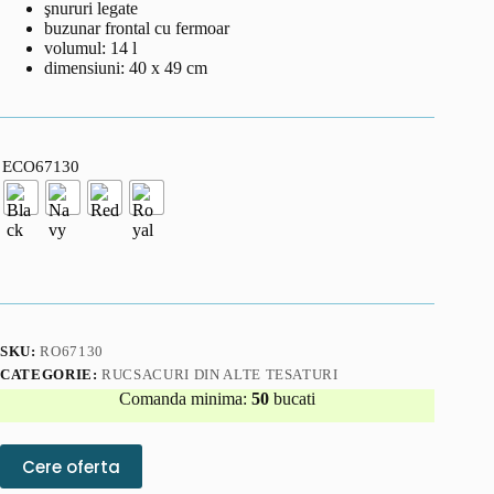
şnururi legate
buzunar frontal cu fermoar
volumul: 14 l
dimensiuni: 40 x 49 cm
ECO67130
SKU:
RO67130
CATEGORIE:
RUCSACURI DIN ALTE TESATURI
Comanda minima:
50
bucati
Cere oferta