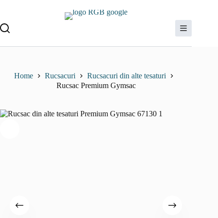
Sari
la
conținut
Home
Rucsacuri
Rucsacuri din alte tesaturi
Rucsac Premium Gymsac