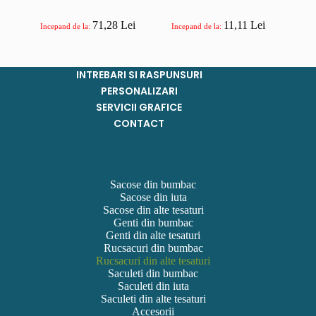
71,28
Lei
11,11
Lei
Incepand de la:
Incepand de la:
INTREBARI SI RASPUNSURI
PERSONALIZARI
SERVICII GRAFICE
CONTACT
Sacose din bumbac
Sacose din iuta
Sacose din alte tesaturi
Genti din bumbac
Genti din alte tesaturi
Rucsacuri din bumbac
Rucsacuri din alte tesaturi
Saculeti din bumbac
Saculeti din iuta
Saculeti din alte tesaturi
Accesorii