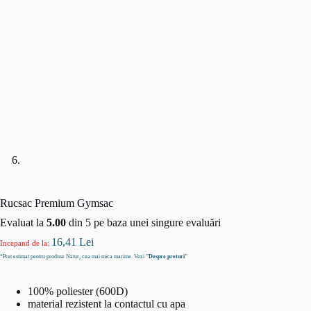
Rucsac Premium Gymsac
Evaluat la
5.00
din 5 pe baza unei singure evaluări
16,41
Lei
Incepand de la:
*Pret estimat pentru produse Natur, cea mai mica marime. Vezi
"Despre preturi"
100% poliester (600D)
material rezistent la contactul cu apa