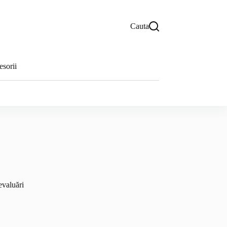
Cauta
sorii
evaluări