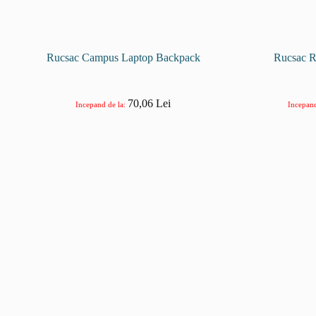
Rucsac Campus Laptop Backpack
Rucsac R
70,06
Lei
Incepand de la:
Incepand