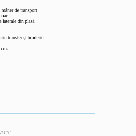
i mâner de transport
moar
 laterale din plasă
prin transfer și broderie
 cm.
ATURI