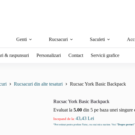
Genti
Rucsacuri
Saculeti
Acce
ari & raspunsuri
Personalizari
Contact
Servicii grafice
curi
Rucsacuri din alte tesaturi
Rucsac York Basic Backpack
Rucsac York Basic Backpack
Evaluat la
5.00
din 5 pe baza unei singure 
43,43
Lei
Incepand de la:
*Pret estimat pentru produse Natur, cea mai mica marime. Vezi
"Despre preturi"