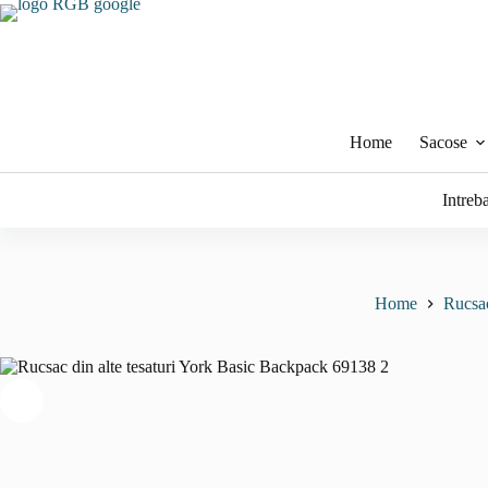
Sari
la
conținut
Home
Sacose
Intreb
Home
Rucsa