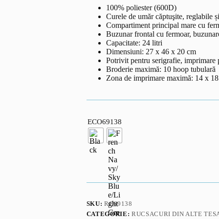
100% poliester (600D)
Curele de umăr căptuşite, reglabile ș
Compartiment principal mare cu fer
Buzunar frontal cu fermoar, buzunare
Capacitate: 24 litri
Dimensiuni: 27 x 46 x 20 cm
Potrivit pentru serigrafie, imprimare 
Broderie maximă: 10 hoop tubulară
Zona de imprimare maximă: 14 x 18
ECO69138
SKU:
RO69138
CATEGORIE:
RUCSACURI DIN ALTE TES