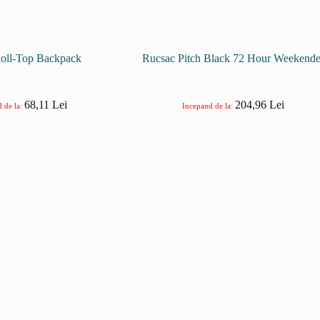
oll-Top Backpack
Rucsac Pitch Black 72 Hour Weekende
68,11
Lei
204,96
Lei
 de la:
Incepand de la: