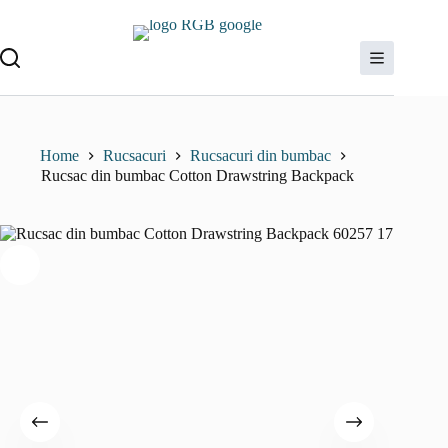
Sari
la
conținut
Home
Rucsacuri
Rucsacuri din bumbac
Rucsac din bumbac Cotton Drawstring Backpack