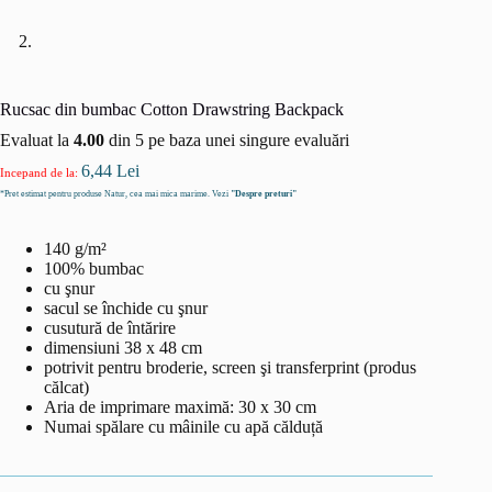
Rucsac din bumbac Cotton Drawstring Backpack
Evaluat la
4.00
din 5 pe baza unei singure evaluări
6,44
Lei
Incepand de la:
*Pret estimat pentru produse Natur, cea mai mica marime. Vezi
"Despre preturi"
140 g/m²
100% bumbac
cu şnur
sacul se închide cu şnur
cusutură de întărire
dimensiuni 38 x 48 cm
potrivit pentru broderie, screen şi transferprint (produs
călcat)
Aria de imprimare maximă: 30 x 30 cm
Numai spălare cu mâinile cu apă călduță