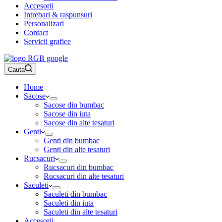
Accesorii
Intrebari & raspunsuri
Personalizari
Contact
Servicii grafice
Cauta
Home
Sacose
Sacose din bumbac
Sacose din iuta
Sacose din alte tesaturi
Genti
Genti din bumbac
Genti din alte tesaturi
Rucsacuri
Rucsacuri din bumbac
Rucsacuri din alte tesaturi
Saculeti
Saculeti din bumbac
Saculeti din iuta
Saculeti din alte tesaturi
Accesorii