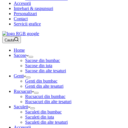
Accesorii
Intrebari & raspunsuri
Personalizari
Contact
Servicii grafice
Cauta
Home
Sacose
Sacose din bumbac
Sacose din iuta
Sacose din alte tesaturi
Genti
Genti din bumbac
Genti din alte tesaturi
Rucsacuri
Rucsacuri din bumbac
Rucsacuri din alte tesaturi
Saculeti
Saculeti din bumbac
Saculeti din iuta
Saculeti din alte tesaturi
Accesorii