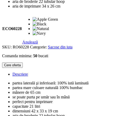
aria de broderie 22 tubular hoop
aria de imprimare 34 x 26 cm
ECO60228
Anulează
SKU:
RO60228
Categorie:
Sacose din iuta
Comanda minima:
50
bucati
Cere oferta
Descriere
partea laterală şi inferioară: 100% iută laminată
partea mare culoare naturală 100% bumbac
mânere de 65 cm
se poate purta pe umăr sau în mână
perfect pentru imprimare
capacitate 21 litri
dimensiuni 42 x 33 x 19 cm
aria de broderie 22 tubular hoop