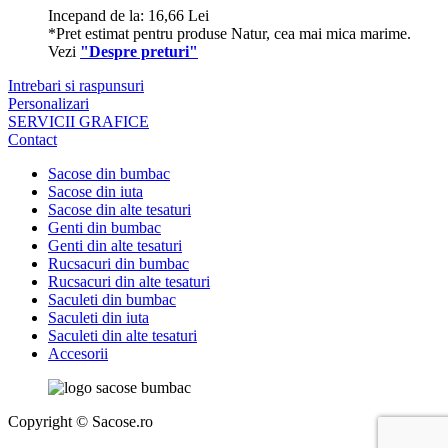
Incepand de la:
16,66
Lei
*Pret estimat pentru produse Natur, cea mai mica marime.
Vezi
"Despre preturi"
Intrebari si raspunsuri
Personalizari
SERVICII GRAFICE
Contact
Sacose din bumbac
Sacose din iuta
Sacose din alte tesaturi
Genti din bumbac
Genti din alte tesaturi
Rucsacuri din bumbac
Rucsacuri din alte tesaturi
Saculeti din bumbac
Saculeti din iuta
Saculeti din alte tesaturi
Accesorii
Copyright © Sacose.ro