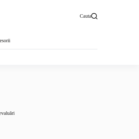
Cauta
sorii
evaluări