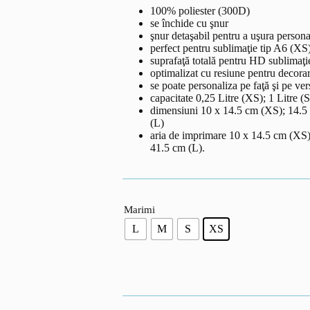
100% poliester (300D)
se închide cu şnur
şnur detaşabil pentru a uşura persona
perfect pentru sublimaţie tip A6 (XS
suprafaţă totală pentru HD sublimaţi
optimalizat cu resiune pentru decora
se poate personaliza pe faţă şi pe ver
capacitate 0,25 Litre (XS); 1 Litre (S
dimensiuni 10 x 14.5 cm (XS); 14.5 
(L)
aria de imprimare 10 x 14.5 cm (XS)
41.5 cm (L).
Marimi
L
M
S
XS