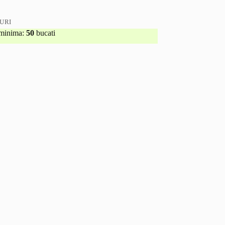
URI
minima:
50
bucati