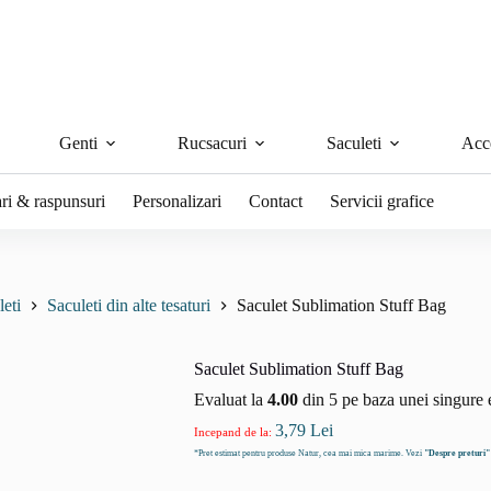
Genti
Rucsacuri
Saculeti
Acce
ari & raspunsuri
Personalizari
Contact
Servicii grafice
leti
Saculeti din alte tesaturi
Saculet Sublimation Stuff Bag
Saculet Sublimation Stuff Bag
Evaluat la
4.00
din 5 pe baza unei singure 
3,79
Lei
Incepand de la:
*Pret estimat pentru produse Natur, cea mai mica marime. Vezi
"Despre preturi"