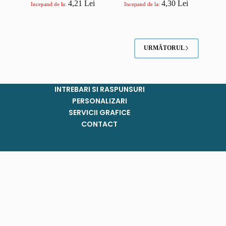
4,21
Lei
4,30
Lei
Incepand de la:
Incepand de la:
URMĂTORUL
INTREBARI SI RASPUNSURI
PERSONALIZARI
SERVICII GRAFICE
CONTACT
Sacose din bumbac
Sacose din iuta
Sacose din alte tesaturi
Genti din bumbac
Genti din alte tesaturi
Rucsacuri din bumbac
Rucsacuri din alte tesaturi