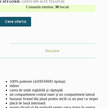
CATEGORIE:
GENTI DIN ALTE TESATURI
Comanda minima:
30
bucati
Cere oferta
Descriere
100% poliester (420D/600D ripstop)
mâner
curea de umăr reglabilă și căptușită
un compartiment central mare și un compartiment lateral
buzunar frontal din plasă pentru sticlă cu un șnur cu stoper
placă de bază interioară
geanta făcută să fie potrivită pentru orice dulap în vestiar