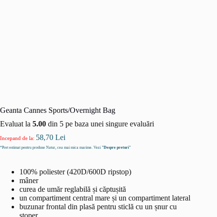
Geanta Cannes Sports/Overnight Bag
Evaluat la
5.00
din 5 pe baza unei singure evaluări
58,70
Lei
Incepand de la:
*Pret estimat pentru produse Natur, cea mai mica marime. Vezi
"Despre preturi"
100% poliester (420D/600D ripstop)
mâner
curea de umăr reglabilă și căptușită
un compartiment central mare și un compartiment lateral
buzunar frontal din plasă pentru sticlă cu un șnur cu
stoper