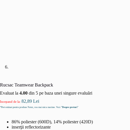
Rucsac Teamwear Backpack
Evaluat la
4.00
din 5 pe baza unei singure evaluări
82,89
Lei
Incepand de la:
*Pret estimat pentru produse Natur, cea mai mica marime. Vezi
"Despre preturi"
86% poliester (600D), 14% poliester (420D)
inserţii reflectorizante