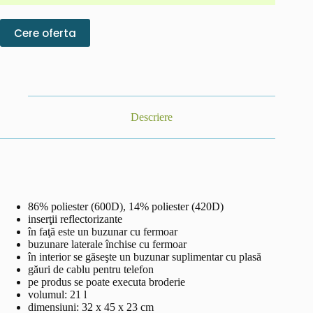
Cere oferta
Descriere
86% poliester (600D), 14% poliester (420D)
inserţii reflectorizante
în faţă este un buzunar cu fermoar
buzunare laterale închise cu fermoar
în interior se găseşte un buzunar suplimentar cu plasă
găuri de cablu pentru telefon
pe produs se poate executa broderie
volumul: 21 l
dimensiuni: 32 x 45 x 23 cm