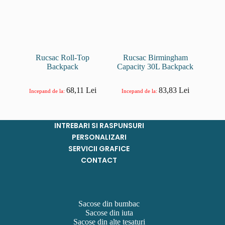
Rucsac Roll-Top
Rucsac Birmingham
Backpack
Capacity 30L Backpack
68,11
Lei
83,83
Lei
Incepand de la:
Incepand de la:
INTREBARI SI RASPUNSURI
PERSONALIZARI
SERVICII GRAFICE
CONTACT
Sacose din bumbac
Sacose din iuta
Sacose din alte tesaturi