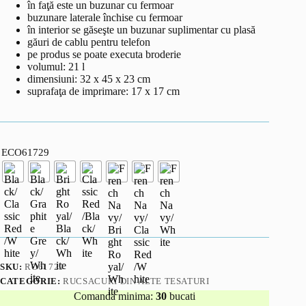
în faţă este un buzunar cu fermoar
buzunare laterale închise cu fermoar
în interior se găseşte un buzunar suplimentar cu plasă
găuri de cablu pentru telefon
pe produs se poate executa broderie
volumul: 21 l
dimensiuni: 32 x 45 x 23 cm
suprafaţa de imprimare: 17 x 17 cm
ECO61729
SKU:
RO61729
CATEGORIE:
RUCSACURI DIN ALTE TESATURI
Comanda minima:
30
bucati